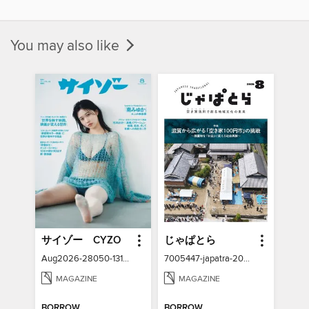
You may also like
サイゾー CYZO
じゃぱとら
Aug2026-28050-131186266-001-001
7005447-japatra-2026-08
MAGAZINE
MAGAZINE
BORROW
BORROW