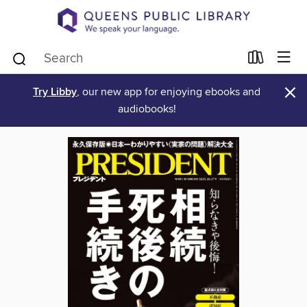
×
Try Libby
, our new app for enjoying ebooks and
audiobooks!