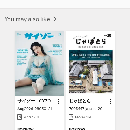
You may also like
サイゾー CYZO
じゃぱとら
Aug2026-28050-131186266-001-001
7005447-japatra-2026-08
MAGAZINE
MAGAZINE
BORROW
BORROW