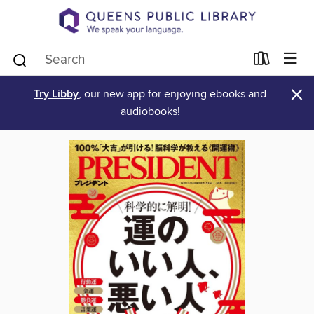
×
Try Libby
, our new app for enjoying ebooks and
audiobooks!