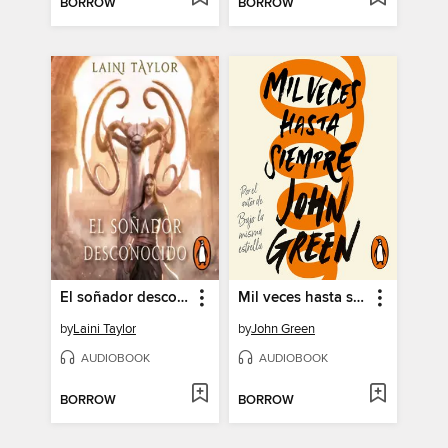
BORROW
BORROW
El soñador desconocido
Mil veces hasta siempre
by
Laini Taylor
by
John Green
AUDIOBOOK
AUDIOBOOK
BORROW
BORROW