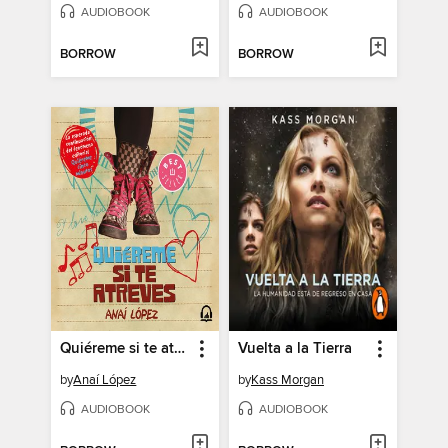
AUDIOBOOK
AUDIOBOOK
BORROW
BORROW
Quiéreme si te atreves
Vuelta a la Tierra
by
Anaí López
by
Kass Morgan
AUDIOBOOK
AUDIOBOOK