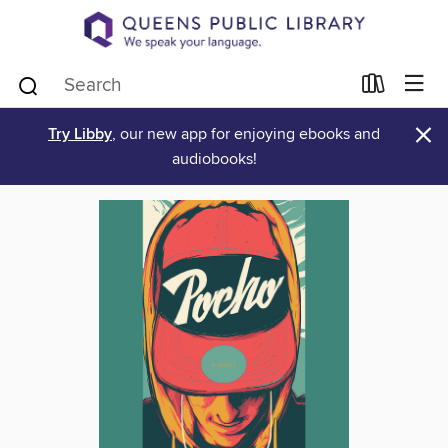
×
Try Libby
, our new app for enjoying ebooks and
audiobooks!