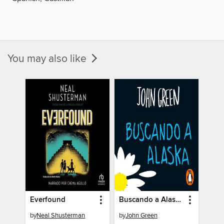
You may also like
Everfound
Buscando a Alaska
by
Neal Shusterman
by
John Green