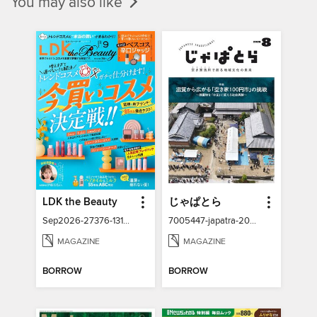
You may also like
LDK the Beauty
じゃぱとら
Sep2026-27376-131337211-001-001
7005447-japatra-2026-08
MAGAZINE
MAGAZINE
BORROW
BORROW