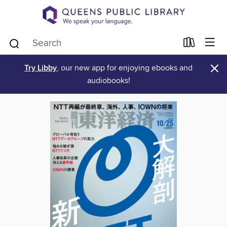
×
Try Libby
, our new app for enjoying ebooks and
audiobooks!