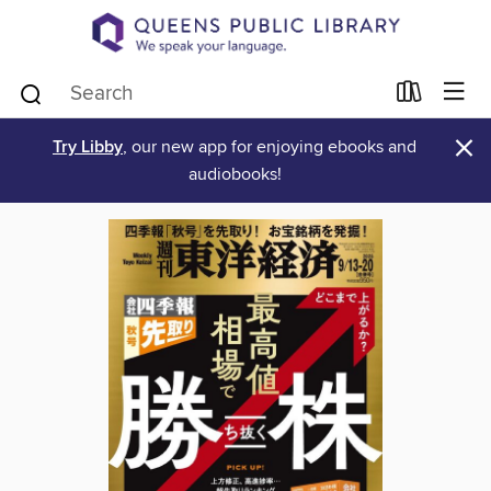
×
Try Libby
, our new app for enjoying ebooks and
audiobooks!