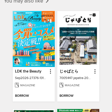
You may also like
LDK the Beauty
じゃぱとら
Sep2026-27376-131337211-001-001
7005447-japatra-2026-08
MAGAZINE
MAGAZINE
BORROW
BORROW