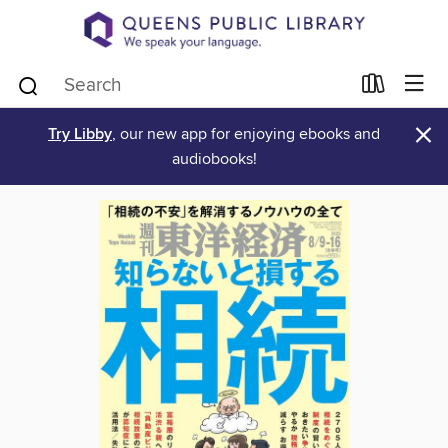
×
Try Libby
, our new app for enjoying ebooks and
audiobooks!