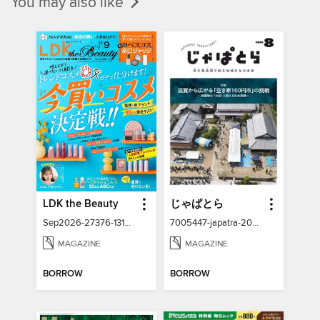
You may also like
LDK the Beauty
じゃぱとら
Sep2026-27376-131337211-001-001
7005447-japatra-2026-08
MAGAZINE
MAGAZINE
BORROW
BORROW