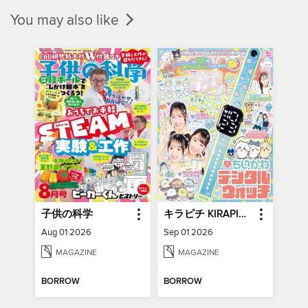
You may also like
子供の科学
キラピチ KIRAPICHI(Library)
Aug 01 2026
Sep 01 2026
MAGAZINE
MAGAZINE
BORROW
BORROW