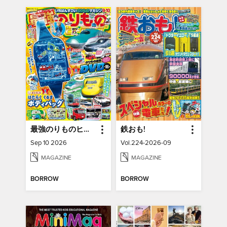
最強のりものヒーローズ Saikyo Norimono Heros (library)
鉄おも!
Sep 10 2026
Vol.224-2026-09
MAGAZINE
MAGAZINE
BORROW
BORROW