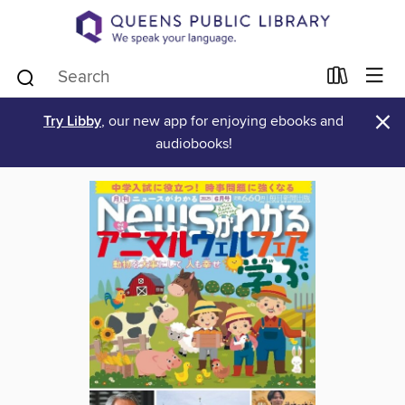
×
Try Libby
, our new app for enjoying ebooks and
audiobooks!