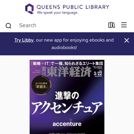
×
Try Libby
, our new app for enjoying ebooks and
audiobooks!