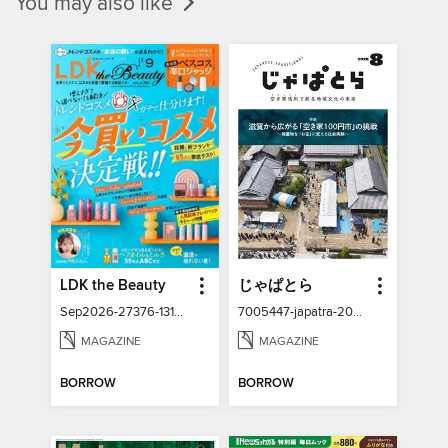
You may also like
LDK the Beauty
じゃぱとら
Sep2026-27376-131337211-001-001
7005447-japatra-2026-08
MAGAZINE
MAGAZINE
BORROW
BORROW